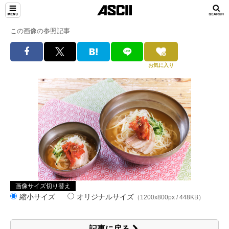
この画像の参照記事
お気に入り
画像サイズ切り替え
縮小サイズ
オリジナルサイズ
（1200x800px / 448KB）
記事に戻る