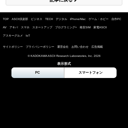
TOP
ASCII倶楽部
ビジネス
TECH
デジタル
iPhone/Mac
ゲーム・ホビー
自作PC
AV
アキバ
スマホ
スタートアップ
プログラミング+
格安SIM
家電ASCII
アスキーグルメ
IoT
サイトポリシー
プライバシーポリシー
運営会社
お問い合わせ
広告掲載
© KADOKAWA ASCII Research Laboratories, Inc.
2026
表示形式
PC
スマートフォン