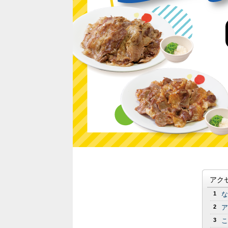
アク
1
な
2
ア
3
こ