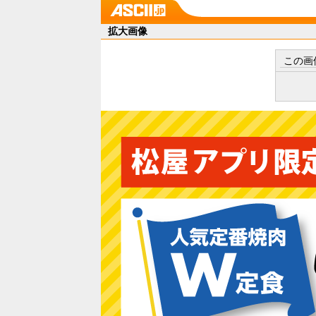
拡大画像
この画