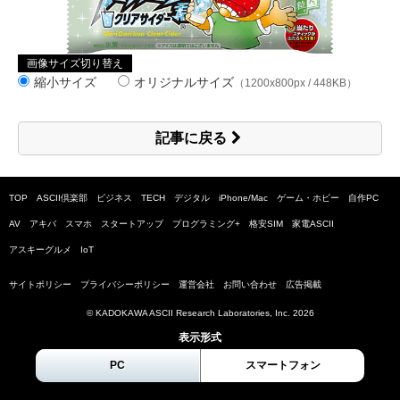
画像サイズ切り替え
縮小サイズ
オリジナルサイズ
（1200x800px / 448KB）
記事に戻る
TOP
ASCII倶楽部
ビジネス
TECH
デジタル
iPhone/Mac
ゲーム・ホビー
自作PC
AV
アキバ
スマホ
スタートアップ
プログラミング+
格安SIM
家電ASCII
アスキーグルメ
IoT
サイトポリシー
プライバシーポリシー
運営会社
お問い合わせ
広告掲載
© KADOKAWA ASCII Research Laboratories, Inc.
2026
表示形式
PC
スマートフォン