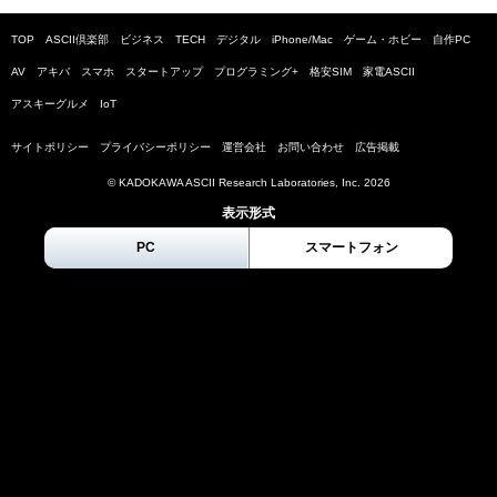
TOP
ASCII倶楽部
ビジネス
TECH
デジタル
iPhone/Mac
ゲーム・ホビー
自作PC
AV
アキバ
スマホ
スタートアップ
プログラミング+
格安SIM
家電ASCII
アスキーグルメ
IoT
サイトポリシー
プライバシーポリシー
運営会社
お問い合わせ
広告掲載
© KADOKAWA ASCII Research Laboratories, Inc.
2026
表示形式
PC
スマートフォン