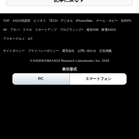
TOP
ASCII倶楽部
ビジネス
TECH
デジタル
iPhone/Mac
ゲーム・ホビー
自作PC
AV
アキバ
スマホ
スタートアップ
プログラミング+
格安SIM
家電ASCII
アスキーグルメ
IoT
サイトポリシー
プライバシーポリシー
運営会社
お問い合わせ
広告掲載
© KADOKAWA ASCII Research Laboratories, Inc.
2026
表示形式
PC
スマートフォン