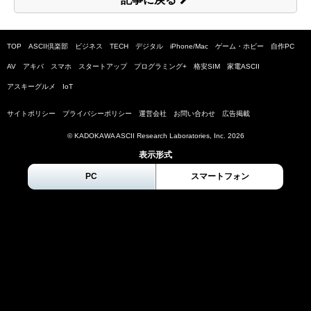
TOP
ASCII倶楽部
ビジネス
TECH
デジタル
iPhone/Mac
ゲーム・ホビー
自作PC
AV
アキバ
スマホ
スタートアップ
プログラミング+
格安SIM
家電ASCII
アスキーグルメ
IoT
サイトポリシー
プライバシーポリシー
運営会社
お問い合わせ
広告掲載
© KADOKAWA ASCII Research Laboratories, Inc.
2026
表示形式
PC
スマートフォン