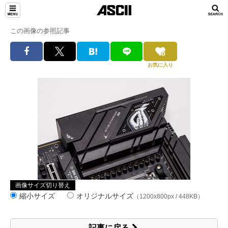
この画像の参照記事
お気に入り
画像サイズ切り替え
縮小サイズ
オリジナルサイズ
（1200x800px / 448KB）
記事に戻る