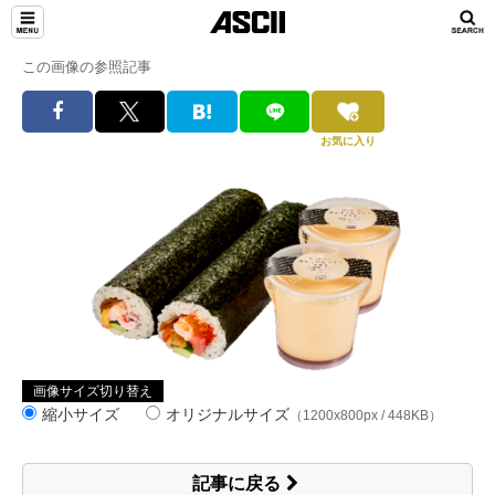
この画像の参照記事
お気に入り
画像サイズ切り替え
縮小サイズ
オリジナルサイズ
（1200x800px / 448KB）
記事に戻る