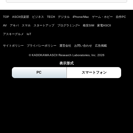
TOP
ASCII倶楽部
ビジネス
TECH
デジタル
iPhone/Mac
ゲーム・ホビー
自作PC
AV
アキバ
スマホ
スタートアップ
プログラミング+
格安SIM
家電ASCII
アスキーグルメ
IoT
サイトポリシー
プライバシーポリシー
運営会社
お問い合わせ
広告掲載
© KADOKAWA ASCII Research Laboratories, Inc.
2026
表示形式
PC
スマートフォン