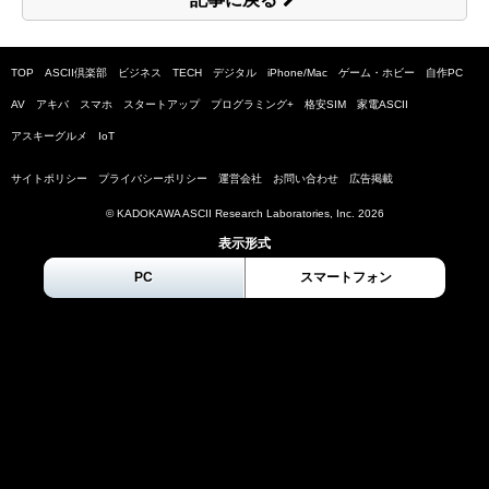
TOP
ASCII倶楽部
ビジネス
TECH
デジタル
iPhone/Mac
ゲーム・ホビー
自作PC
AV
アキバ
スマホ
スタートアップ
プログラミング+
格安SIM
家電ASCII
アスキーグルメ
IoT
サイトポリシー
プライバシーポリシー
運営会社
お問い合わせ
広告掲載
© KADOKAWA ASCII Research Laboratories, Inc.
2026
表示形式
PC
スマートフォン