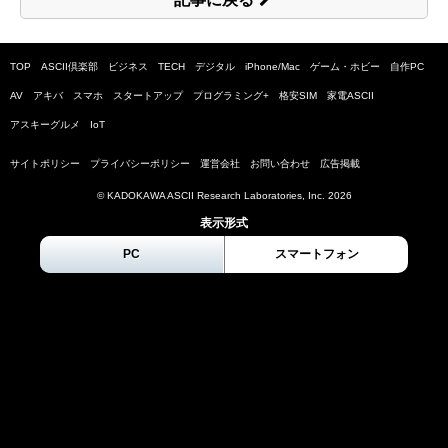
TOP
ASCII倶楽部
ビジネス
TECH
デジタル
iPhone/Mac
ゲーム・ホビー
自作PC
AV
アキバ
スマホ
スタートアップ
プログラミング+
格安SIM
家電ASCII
アスキーグルメ
IoT
サイトポリシー
プライバシーポリシー
運営会社
お問い合わせ
広告掲載
© KADOKAWA ASCII Research Laboratories, Inc.
2026
表示形式
PC
スマートフォン