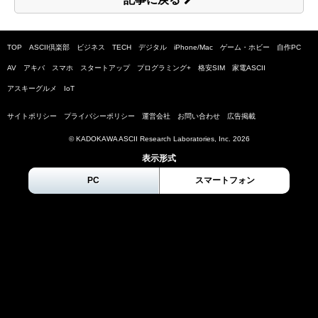
TOP
ASCII倶楽部
ビジネス
TECH
デジタル
iPhone/Mac
ゲーム・ホビー
自作PC
AV
アキバ
スマホ
スタートアップ
プログラミング+
格安SIM
家電ASCII
アスキーグルメ
IoT
サイトポリシー
プライバシーポリシー
運営会社
お問い合わせ
広告掲載
© KADOKAWA ASCII Research Laboratories, Inc.
2026
表示形式
PC
スマートフォン