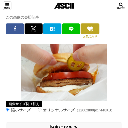
この画像の参照記事
お気に入り
画像サイズ切り替え
縮小サイズ
オリジナルサイズ
（1200x800px / 448KB）
記事に戻る