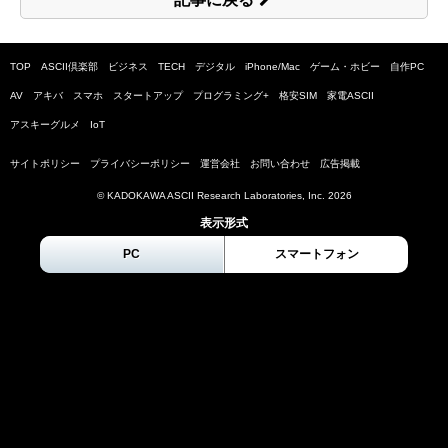
TOP
ASCII倶楽部
ビジネス
TECH
デジタル
iPhone/Mac
ゲーム・ホビー
自作PC
AV
アキバ
スマホ
スタートアップ
プログラミング+
格安SIM
家電ASCII
アスキーグルメ
IoT
サイトポリシー
プライバシーポリシー
運営会社
お問い合わせ
広告掲載
© KADOKAWA ASCII Research Laboratories, Inc.
2026
表示形式
PC
スマートフォン