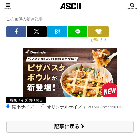
この画像の参照記事
お気に入り
画像サイズ切り替え
縮小サイズ
オリジナルサイズ
（1200x800px / 448KB）
記事に戻る