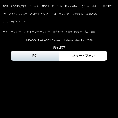
TOP
ASCII倶楽部
ビジネス
TECH
デジタル
iPhone/Mac
ゲーム・ホビー
自作PC
AV
アキバ
スマホ
スタートアップ
プログラミング+
格安SIM
家電ASCII
アスキーグルメ
IoT
サイトポリシー
プライバシーポリシー
運営会社
お問い合わせ
広告掲載
© KADOKAWA ASCII Research Laboratories, Inc.
2026
表示形式
PC
スマートフォン