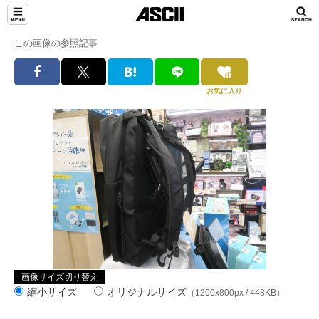
この画像の参照記事
お気に入り
画像サイズ切り替え
縮小サイズ
オリジナルサイズ
（1200x800px / 448KB）