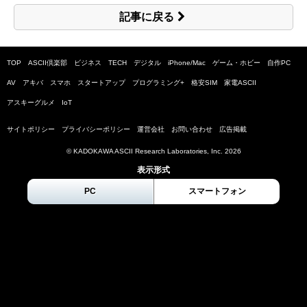
記事に戻る
TOP
ASCII倶楽部
ビジネス
TECH
デジタル
iPhone/Mac
ゲーム・ホビー
自作PC
AV
アキバ
スマホ
スタートアップ
プログラミング+
格安SIM
家電ASCII
アスキーグルメ
IoT
サイトポリシー
プライバシーポリシー
運営会社
お問い合わせ
広告掲載
© KADOKAWA ASCII Research Laboratories, Inc.
2026
表示形式
PC
スマートフォン