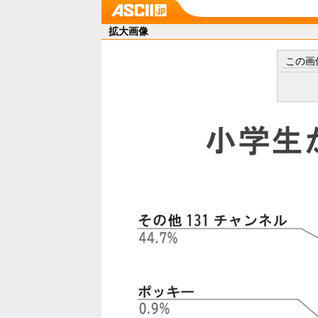
拡大画像
この画