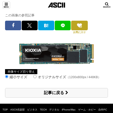
この画像の参照記事
お気に入り
画像サイズ切り替え
縮小サイズ
オリジナルサイズ
（1200x800px / 448KB）
記事に戻る
TOP
ASCII倶楽部
ビジネス
TECH
デジタル
iPhone/Mac
ゲーム・ホビー
自作PC