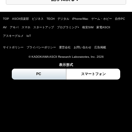
TOP
ASCII倶楽部
ビジネス
TECH
デジタル
iPhone/Mac
ゲーム・ホビー
自作PC
AV
アキバ
スマホ
スタートアップ
プログラミング+
格安SIM
家電ASCII
アスキーグルメ
IoT
サイトポリシー
プライバシーポリシー
運営会社
お問い合わせ
広告掲載
© KADOKAWA ASCII Research Laboratories, Inc.
2026
表示形式
PC
スマートフォン