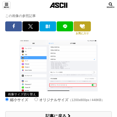
この画像の参照記事
お気に入り
画像サイズ切り替え
縮小サイズ
オリジナルサイズ
（1200x800px / 448KB）
記事に戻る