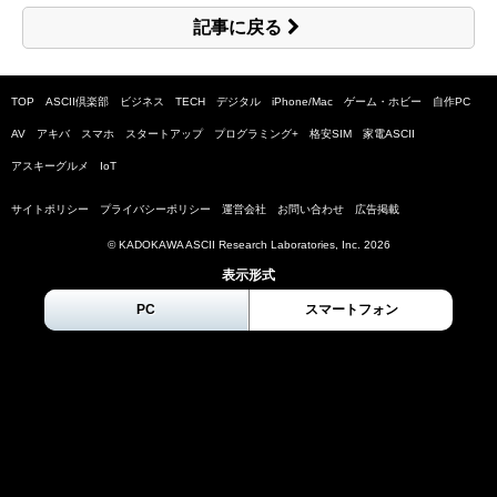
記事に戻る
TOP
ASCII倶楽部
ビジネス
TECH
デジタル
iPhone/Mac
ゲーム・ホビー
自作PC
AV
アキバ
スマホ
スタートアップ
プログラミング+
格安SIM
家電ASCII
アスキーグルメ
IoT
サイトポリシー
プライバシーポリシー
運営会社
お問い合わせ
広告掲載
© KADOKAWA ASCII Research Laboratories, Inc.
2026
表示形式
PC
スマートフォン