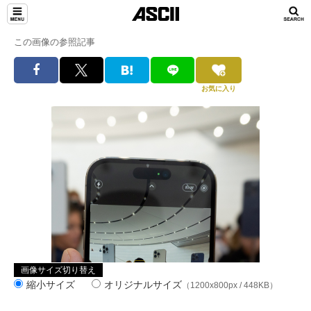
この画像の参照記事
お気に入り
画像サイズ切り替え
縮小サイズ
オリジナルサイズ
（1200x800px / 448KB）