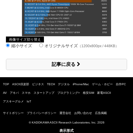
画像サイズ切り替え
縮小サイズ
オリジナルサイズ
（1200x800px / 448KB）
記事に戻る
TOP
ASCII倶楽部
ビジネス
TECH
デジタル
iPhone/Mac
ゲーム・ホビー
自作PC
AV
アキバ
スマホ
スタートアップ
プログラミング+
格安SIM
家電ASCII
アスキーグルメ
IoT
サイトポリシー
プライバシーポリシー
運営会社
お問い合わせ
広告掲載
© KADOKAWA ASCII Research Laboratories, Inc.
2026
表示形式