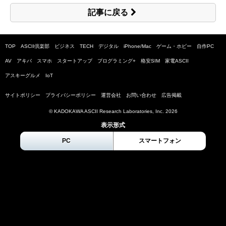
記事に戻る
TOP
ASCII倶楽部
ビジネス
TECH
デジタル
iPhone/Mac
ゲーム・ホビー
自作PC
AV
アキバ
スマホ
スタートアップ
プログラミング+
格安SIM
家電ASCII
アスキーグルメ
IoT
サイトポリシー
プライバシーポリシー
運営会社
お問い合わせ
広告掲載
© KADOKAWA ASCII Research Laboratories, Inc.
2026
表示形式
PC
スマートフォン