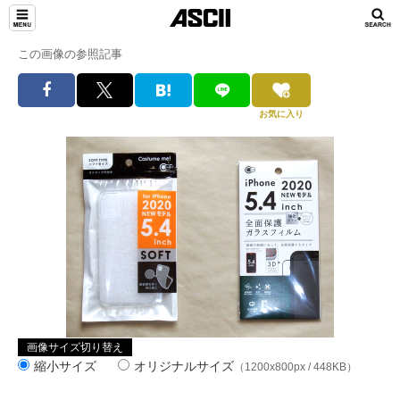
この画像の参照記事
お気に入り
画像サイズ切り替え
縮小サイズ
オリジナルサイズ
（1200x800px / 448KB）