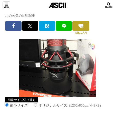
この画像の参照記事
お気に入り
画像サイズ切り替え
縮小サイズ
オリジナルサイズ
（1200x800px / 448KB）