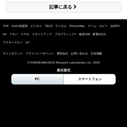
記事に戻る
TOP
ASCII倶楽部
ビジネス
TECH
デジタル
iPhone/Mac
ゲーム・ホビー
自作PC
AV
アキバ
スマホ
スタートアップ
プログラミング+
格安SIM
家電ASCII
アスキーグルメ
IoT
サイトポリシー
プライバシーポリシー
運営会社
お問い合わせ
広告掲載
© KADOKAWA ASCII Research Laboratories, Inc.
2026
表示形式
PC
スマートフォン