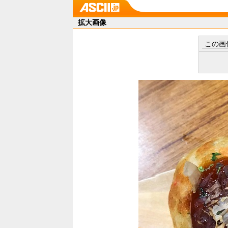
拡大画像
この画