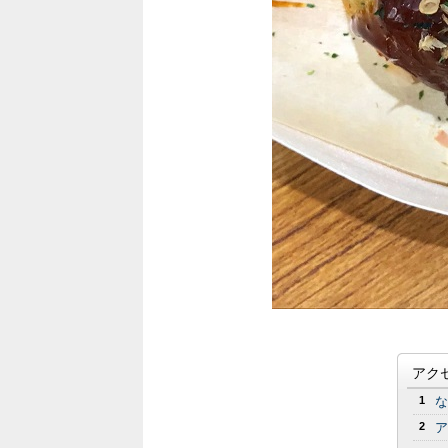
アク
1
な
2
ア