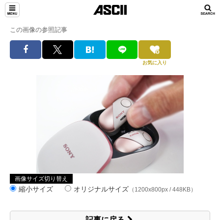
この画像の参照記事
お気に入り
画像サイズ切り替え
縮小サイズ
オリジナルサイズ
（1200x800px / 448KB）
記事に戻る