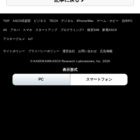
TOP
ASCII倶楽部
ビジネス
TECH
デジタル
iPhone/Mac
ゲーム・ホビー
自作PC
AV
アキバ
スマホ
スタートアップ
プログラミング+
格安SIM
家電ASCII
アスキーグルメ
IoT
サイトポリシー
プライバシーポリシー
運営会社
お問い合わせ
広告掲載
© KADOKAWA ASCII Research Laboratories, Inc.
2026
表示形式
PC
スマートフォン