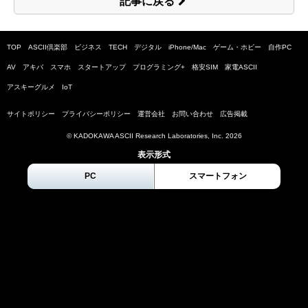
記事に戻る
TOP
ASCII倶楽部
ビジネス
TECH
デジタル
iPhone/Mac
ゲーム・ホビー
自作PC
AV
アキバ
スマホ
スタートアップ
プログラミング+
格安SIM
家電ASCII
アスキーグルメ
IoT
サイトポリシー
プライバシーポリシー
運営会社
お問い合わせ
広告掲載
© KADOKAWA ASCII Research Laboratories, Inc.
2026
表示形式
PC
スマートフォン