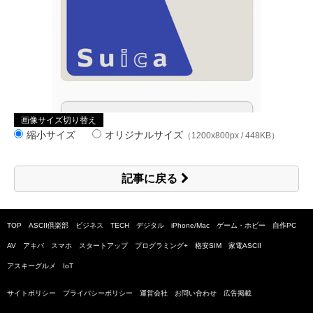
画像サイズ切り替え
縮小サイズ
オリジナルサイズ
（1200x800px / 448KB）
記事に戻る
TOP
ASCII倶楽部
ビジネス
TECH
デジタル
iPhone/Mac
ゲーム・ホビー
自作PC
AV
アキバ
スマホ
スタートアップ
プログラミング+
格安SIM
家電ASCII
アスキーグルメ
IoT
サイトポリシー
プライバシーポリシー
運営会社
お問い合わせ
広告掲載