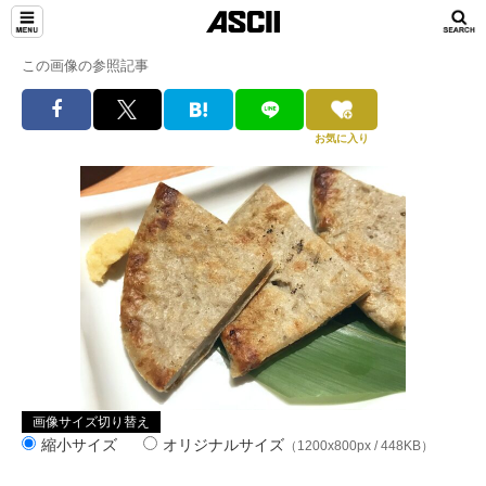
この画像の参照記事
お気に入り
画像サイズ切り替え
縮小サイズ
オリジナルサイズ
（1200x800px / 448KB）