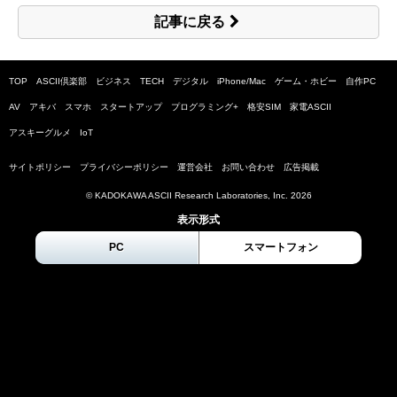
記事に戻る
TOP
ASCII倶楽部
ビジネス
TECH
デジタル
iPhone/Mac
ゲーム・ホビー
自作PC
AV
アキバ
スマホ
スタートアップ
プログラミング+
格安SIM
家電ASCII
アスキーグルメ
IoT
サイトポリシー
プライバシーポリシー
運営会社
お問い合わせ
広告掲載
© KADOKAWA ASCII Research Laboratories, Inc.
2026
表示形式
PC
スマートフォン