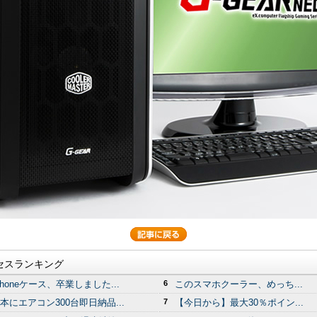
セスランキング
Phoneケース、卒業しました...
6
このスマホクーラー、めっち...
本にエアコン300台即日納品...
7
【今日から】最大30％ポイン...