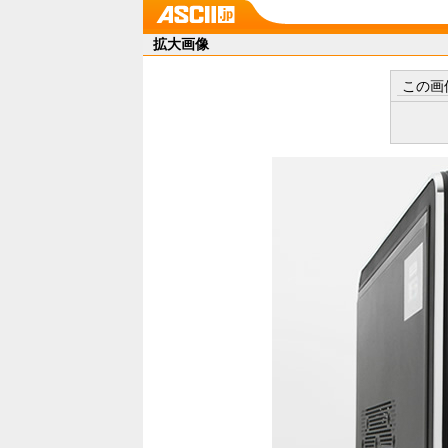
拡大画像
この画