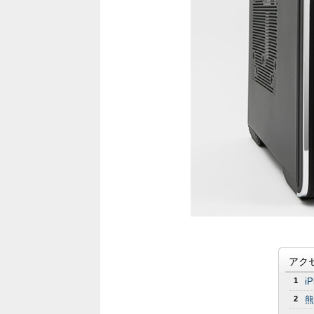
アク
1
i
2
熊