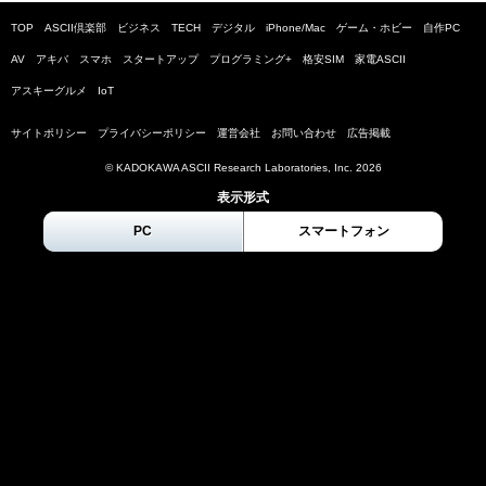
TOP
ASCII倶楽部
ビジネス
TECH
デジタル
iPhone/Mac
ゲーム・ホビー
自作PC
AV
アキバ
スマホ
スタートアップ
プログラミング+
格安SIM
家電ASCII
アスキーグルメ
IoT
サイトポリシー
プライバシーポリシー
運営会社
お問い合わせ
広告掲載
© KADOKAWA ASCII Research Laboratories, Inc.
2026
表示形式
PC
スマートフォン