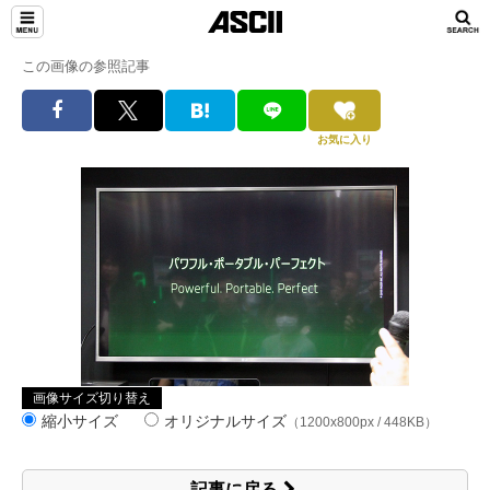
この画像の参照記事
お気に入り
画像サイズ切り替え
縮小サイズ
オリジナルサイズ
（1200x800px / 448KB）
記事に戻る