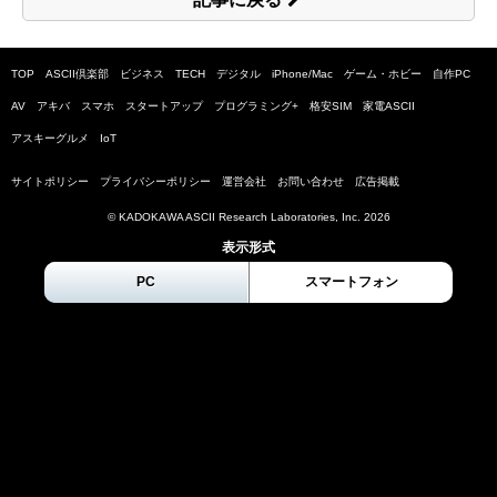
TOP
ASCII倶楽部
ビジネス
TECH
デジタル
iPhone/Mac
ゲーム・ホビー
自作PC
AV
アキバ
スマホ
スタートアップ
プログラミング+
格安SIM
家電ASCII
アスキーグルメ
IoT
サイトポリシー
プライバシーポリシー
運営会社
お問い合わせ
広告掲載
© KADOKAWA ASCII Research Laboratories, Inc.
2026
表示形式
PC
スマートフォン