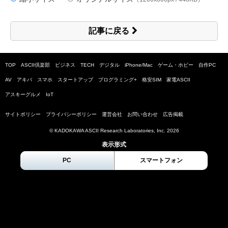
記事に戻る
TOP
ASCII倶楽部
ビジネス
TECH
デジタル
iPhone/Mac
ゲーム・ホビー
自作PC
AV
アキバ
スマホ
スタートアップ
プログラミング+
格安SIM
家電ASCII
アスキーグルメ
IoT
サイトポリシー
プライバシーポリシー
運営会社
お問い合わせ
広告掲載
© KADOKAWA ASCII Research Laboratories, Inc.
2026
表示形式
PC
スマートフォン