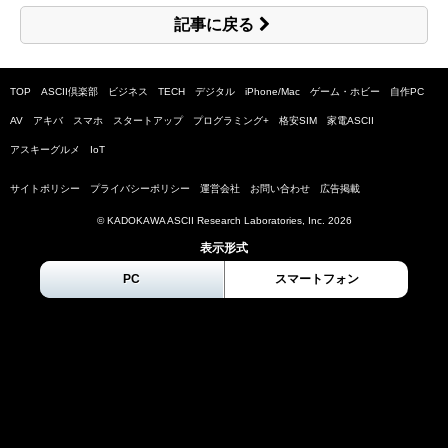
記事に戻る
TOP
ASCII倶楽部
ビジネス
TECH
デジタル
iPhone/Mac
ゲーム・ホビー
自作PC
AV
アキバ
スマホ
スタートアップ
プログラミング+
格安SIM
家電ASCII
アスキーグルメ
IoT
サイトポリシー
プライバシーポリシー
運営会社
お問い合わせ
広告掲載
© KADOKAWA ASCII Research Laboratories, Inc.
2026
表示形式
PC
スマートフォン