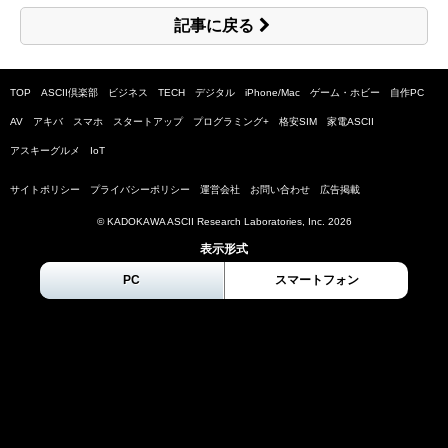
記事に戻る
TOP
ASCII倶楽部
ビジネス
TECH
デジタル
iPhone/Mac
ゲーム・ホビー
自作PC
AV
アキバ
スマホ
スタートアップ
プログラミング+
格安SIM
家電ASCII
アスキーグルメ
IoT
サイトポリシー
プライバシーポリシー
運営会社
お問い合わせ
広告掲載
© KADOKAWA ASCII Research Laboratories, Inc.
2026
表示形式
PC
スマートフォン