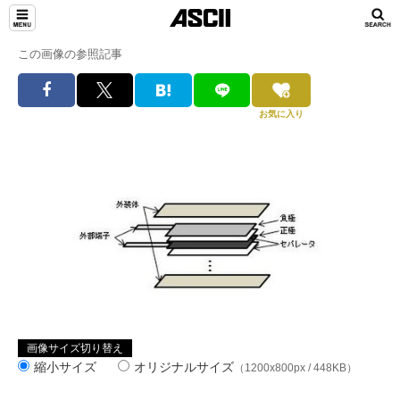
この画像の参照記事
お気に入り
画像サイズ切り替え
縮小サイズ
オリジナルサイズ
（1200x800px / 448KB）