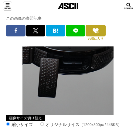
この画像の参照記事
お気に入り
画像サイズ切り替え
縮小サイズ
オリジナルサイズ
（1200x800px / 448KB）