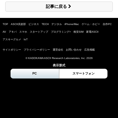
記事に戻る
TOP
ASCII倶楽部
ビジネス
TECH
デジタル
iPhone/Mac
ゲーム・ホビー
自作PC
AV
アキバ
スマホ
スタートアップ
プログラミング+
格安SIM
家電ASCII
アスキーグルメ
IoT
サイトポリシー
プライバシーポリシー
運営会社
お問い合わせ
広告掲載
© KADOKAWA ASCII Research Laboratories, Inc.
2026
表示形式
PC
スマートフォン