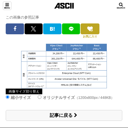
この画像の参照記事
お気に入り
画像サイズ切り替え
縮小サイズ
オリジナルサイズ
（1200x800px / 448KB）
記事に戻る