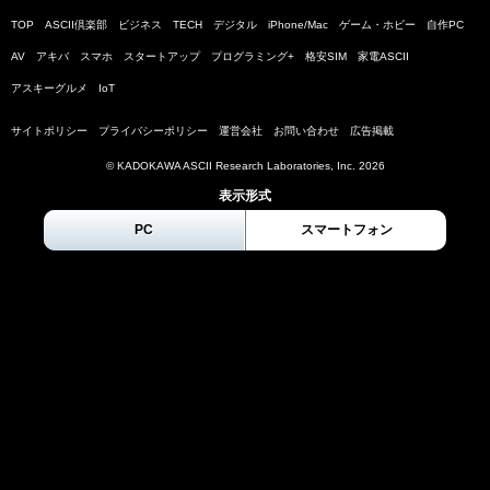
TOP
ASCII倶楽部
ビジネス
TECH
デジタル
iPhone/Mac
ゲーム・ホビー
自作PC
AV
アキバ
スマホ
スタートアップ
プログラミング+
格安SIM
家電ASCII
アスキーグルメ
IoT
サイトポリシー
プライバシーポリシー
運営会社
お問い合わせ
広告掲載
© KADOKAWA ASCII Research Laboratories, Inc.
2026
表示形式
PC
スマートフォン