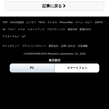
記事に戻る
TOP
ASCII倶楽部
ビジネス
TECH
デジタル
iPhone/Mac
ゲーム・ホビー
自作PC
AV
アキバ
スマホ
スタートアップ
プログラミング+
格安SIM
家電ASCII
アスキーグルメ
IoT
サイトポリシー
プライバシーポリシー
運営会社
お問い合わせ
広告掲載
© KADOKAWA ASCII Research Laboratories, Inc.
2026
表示形式
PC
スマートフォン