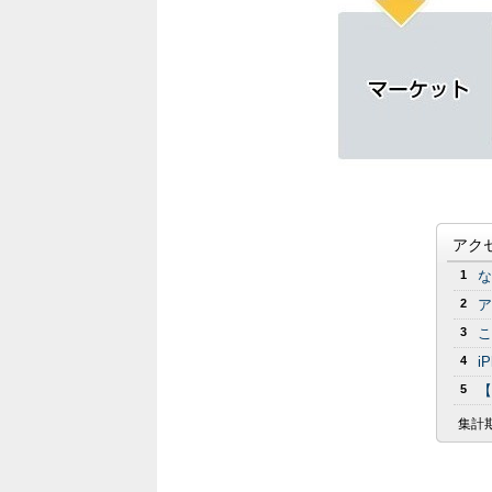
アク
1
な
2
ア
3
こ
4
i
5
【
集計