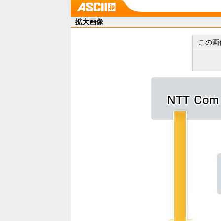
拡大画像
この画