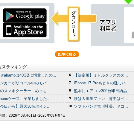
セスランキング
ぜahamoは40GBに増量したの...
6
【決定版】ミドルクラスのス...
ンカーがリコール中のモバ...
7
iPhone 17 Proもどきの怪しい...
のスマホクーラー、めっち...
8
熊本にエアコン300台即日納品...
Phoneケース、卒業しました...
9
腰は大風量ファン、背中はペ...
今日から】最大30％ポイン...
10
ソフトバンク宮川社長、ドコ...
期間：
2026年08月01日~2026年08月07日