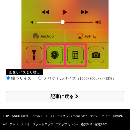
画像サイズ切り替え
縮小サイズ
オリジナルサイズ
（1200x800px / 448KB）
記事に戻る
TOP
ASCII倶楽部
ビジネス
TECH
デジタル
iPhone/Mac
ゲーム・ホビー
自作PC
AV
アキバ
スマホ
スタートアップ
プログラミング+
格安SIM
家電ASCII