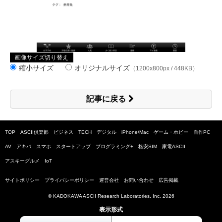
画像サイズ切り替え
縮小サイズ
オリジナルサイズ
（1200x800px / 448KB）
記事に戻る
TOP
ASCII倶楽部
ビジネス
TECH
デジタル
iPhone/Mac
ゲーム・ホビー
自作PC
AV
アキバ
スマホ
スタートアップ
プログラミング+
格安SIM
家電ASCII
アスキーグルメ
IoT
サイトポリシー
プライバシーポリシー
運営会社
お問い合わせ
広告掲載
© KADOKAWA ASCII Research Laboratories, Inc.
2026
表示形式