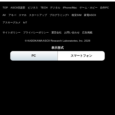
TOP
ASCII倶楽部
ビジネス
TECH
デジタル
iPhone/Mac
ゲーム・ホビー
自作PC
AV
アキバ
スマホ
スタートアップ
プログラミング+
格安SIM
家電ASCII
アスキーグルメ
IoT
サイトポリシー
プライバシーポリシー
運営会社
お問い合わせ
広告掲載
© KADOKAWA ASCII Research Laboratories, Inc.
2026
表示形式
PC
スマートフォン