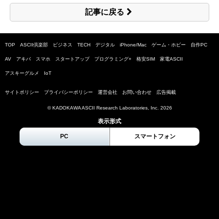
記事に戻る
TOP
ASCII倶楽部
ビジネス
TECH
デジタル
iPhone/Mac
ゲーム・ホビー
自作PC
AV
アキバ
スマホ
スタートアップ
プログラミング+
格安SIM
家電ASCII
アスキーグルメ
IoT
サイトポリシー
プライバシーポリシー
運営会社
お問い合わせ
広告掲載
© KADOKAWA ASCII Research Laboratories, Inc.
2026
表示形式
PC
スマートフォン