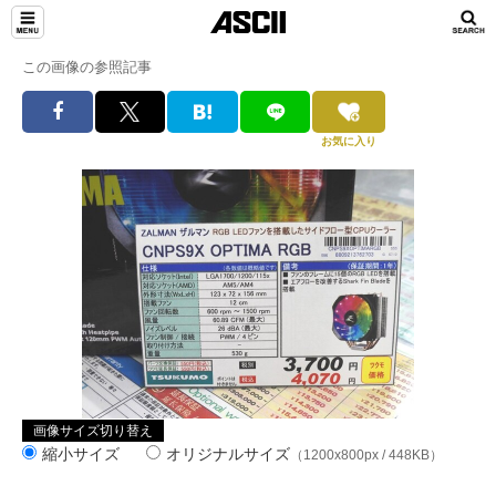
この画像の参照記事
お気に入り
画像サイズ切り替え
縮小サイズ
オリジナルサイズ
（1200x800px / 448KB）