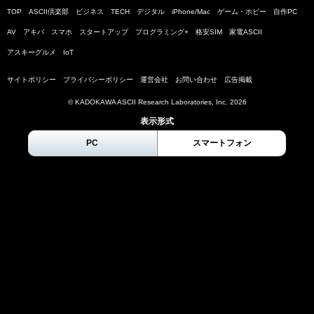
TOP
ASCII倶楽部
ビジネス
TECH
デジタル
iPhone/Mac
ゲーム・ホビー
自作PC
AV
アキバ
スマホ
スタートアップ
プログラミング+
格安SIM
家電ASCII
アスキーグルメ
IoT
サイトポリシー
プライバシーポリシー
運営会社
お問い合わせ
広告掲載
© KADOKAWA ASCII Research Laboratories, Inc.
2026
表示形式
PC
スマートフォン