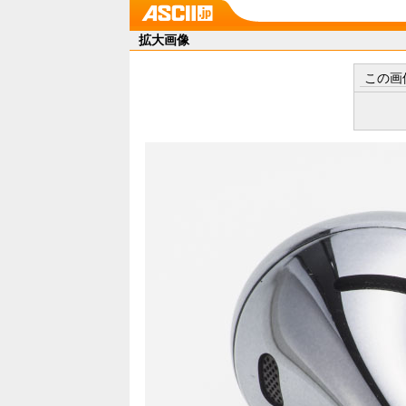
拡大画像
この画