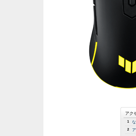
アク
1
な
2
ア