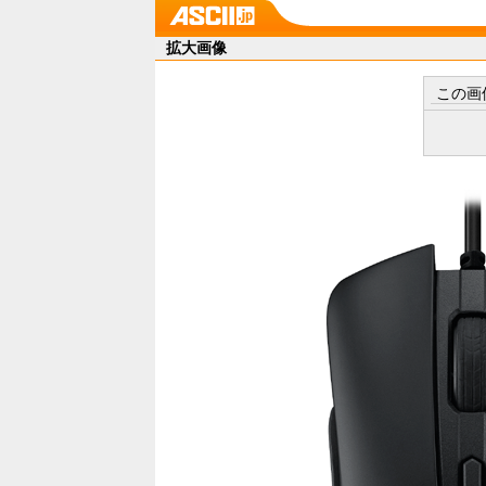
拡大画像
この画