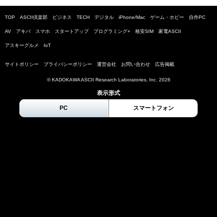
TOP
ASCII倶楽部
ビジネス
TECH
デジタル
iPhone/Mac
ゲーム・ホビー
自作PC
AV
アキバ
スマホ
スタートアップ
プログラミング+
格安SIM
家電ASCII
アスキーグルメ
IoT
サイトポリシー
プライバシーポリシー
運営会社
お問い合わせ
広告掲載
© KADOKAWA ASCII Research Laboratories, Inc.
2026
表示形式
PC
スマートフォン