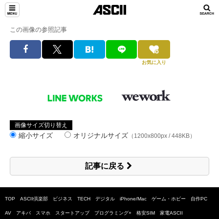
この画像の参照記事
お気に入り
画像サイズ切り替え
縮小サイズ
オリジナルサイズ
（1200x800px / 448KB）
記事に戻る
TOP
ASCII倶楽部
ビジネス
TECH
デジタル
iPhone/Mac
ゲーム・ホビー
自作PC
AV
アキバ
スマホ
スタートアップ
プログラミング+
格安SIM
家電ASCII