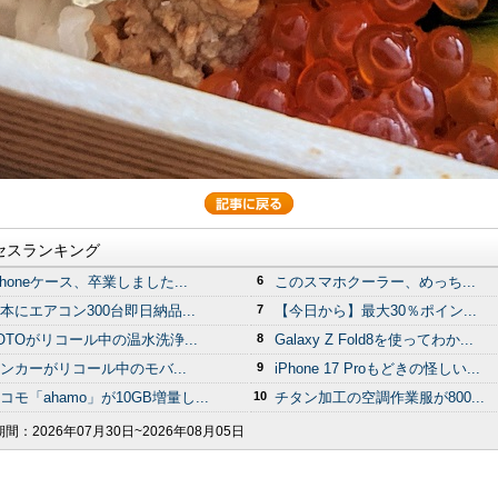
セスランキング
Phoneケース、卒業しました...
6
このスマホクーラー、めっち...
本にエアコン300台即日納品...
7
【今日から】最大30％ポイン...
OTOがリコール中の温水洗浄...
8
Galaxy Z Fold8を使ってわか...
ンカーがリコール中のモバ...
9
iPhone 17 Proもどきの怪しい...
コモ「ahamo」が10GB増量し...
10
チタン加工の空調作業服が800...
期間：
2026年07月30日~2026年08月05日