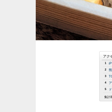
アク
1
i
2
熊
3
T
4
ア
5
ド
集計