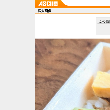
拡大画像
この画