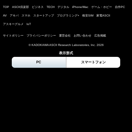
TOP
ASCII倶楽部
ビジネス
TECH
デジタル
iPhone/Mac
ゲーム・ホビー
自作PC
AV
アキバ
スマホ
スタートアップ
プログラミング+
格安SIM
家電ASCII
アスキーグルメ
IoT
サイトポリシー
プライバシーポリシー
運営会社
お問い合わせ
広告掲載
© KADOKAWA ASCII Research Laboratories, Inc.
2026
表示形式
PC
スマートフォン