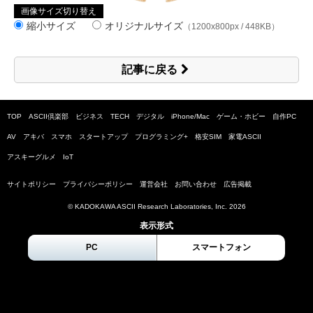
画像サイズ切り替え
縮小サイズ
オリジナルサイズ
（1200x800px / 448KB）
記事に戻る
TOP
ASCII倶楽部
ビジネス
TECH
デジタル
iPhone/Mac
ゲーム・ホビー
自作PC
AV
アキバ
スマホ
スタートアップ
プログラミング+
格安SIM
家電ASCII
アスキーグルメ
IoT
サイトポリシー
プライバシーポリシー
運営会社
お問い合わせ
広告掲載
© KADOKAWA ASCII Research Laboratories, Inc.
2026
表示形式
PC
スマートフォン