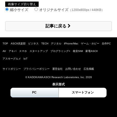
画像サイズ切り替え
縮小サイズ
オリジナルサイズ
（1200x800px / 448KB）
記事に戻る
TOP
ASCII倶楽部
ビジネス
TECH
デジタル
iPhone/Mac
ゲーム・ホビー
自作PC
AV
アキバ
スマホ
スタートアップ
プログラミング+
格安SIM
家電ASCII
アスキーグルメ
IoT
サイトポリシー
プライバシーポリシー
運営会社
お問い合わせ
広告掲載
© KADOKAWA ASCII Research Laboratories, Inc.
2026
表示形式
PC
スマートフォン