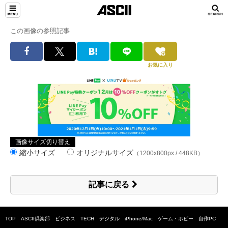
この画像の参照記事
お気に入り
画像サイズ切り替え
縮小サイズ
オリジナルサイズ
（1200x800px / 448KB）
記事に戻る
TOP
ASCII倶楽部
ビジネス
TECH
デジタル
iPhone/Mac
ゲーム・ホビー
自作PC