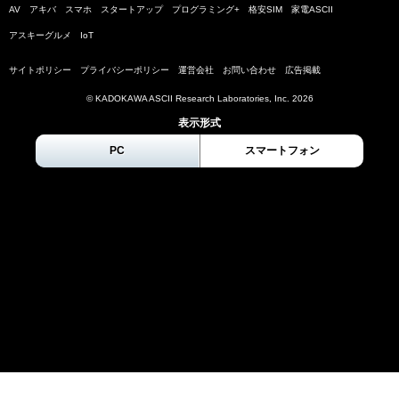
AV
アキバ
スマホ
スタートアップ
プログラミング+
格安SIM
家電ASCII
アスキーグルメ
IoT
サイトポリシー
プライバシーポリシー
運営会社
お問い合わせ
広告掲載
© KADOKAWA ASCII Research Laboratories, Inc.
2026
表示形式
PC
スマートフォン