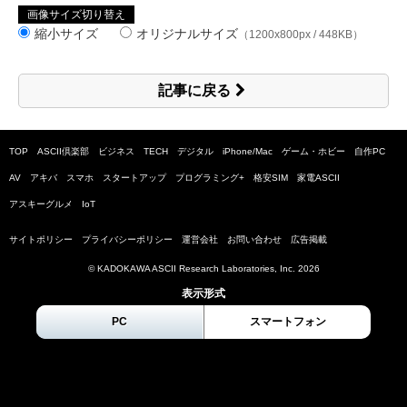
画像サイズ切り替え
縮小サイズ
オリジナルサイズ
（1200x800px / 448KB）
記事に戻る
TOP
ASCII倶楽部
ビジネス
TECH
デジタル
iPhone/Mac
ゲーム・ホビー
自作PC
AV
アキバ
スマホ
スタートアップ
プログラミング+
格安SIM
家電ASCII
アスキーグルメ
IoT
サイトポリシー
プライバシーポリシー
運営会社
お問い合わせ
広告掲載
© KADOKAWA ASCII Research Laboratories, Inc.
2026
表示形式
PC
スマートフォン